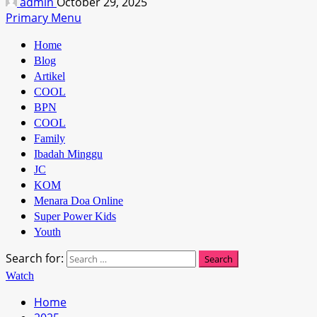
admin
October 29, 2025
Primary Menu
Home
Blog
Artikel
COOL
BPN
COOL
Family
Ibadah Minggu
JC
KOM
Menara Doa Online
Super Power Kids
Youth
Search for:
Watch
Home