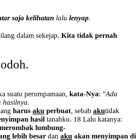
tar saja kelihatan
lalu
lenyap
.
ilang dalam sekejap.
Kita tidak pernah
bodoh.
ka suatu perumpamaan,
kata-Nya
: ”
Ada
 hasilnya
.
yang
harus
aku
perbuat
, sebab
aku
tidak
nyimpan hasil
tanahku. 18 Lalu katanya:
mer
ombak lumbung-
ng lebih besar
dan
aku
akan menyimpan di