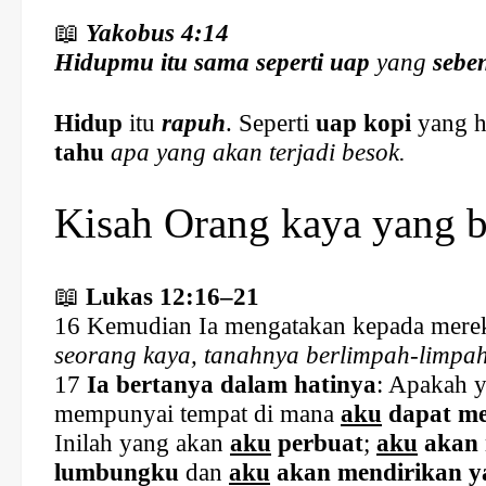
📖
Yakobus 4:14
Hidupmu itu sama seperti uap
yang
seben
Hidup
itu
rapuh
. Seperti
uap kopi
yang h
tahu
apa yang akan terjadi besok.
Kisah Orang kaya yang 
📖
Lukas 12:16–21
16 Kemudian Ia mengatakan kepada mere
seorang kaya, tanahnya berlimpah-limpah
17
Ia bertanya dalam hatinya
: Apakah 
mempunyai tempat di mana
aku
dapat me
Inilah yang akan
aku
perbuat
;
aku
akan
lumbungku
dan
aku
akan mendirikan ya