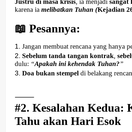
Justru di masa krisis
, ia menjadi
sangat 
karena ia
melibatkan Tuhan (
Kejadian 2
📖 Pesannya:
Jangan membuat rencana yang hanya p
Sebelum tanda tangan kontrak
,
sebe
dulu:
“
Apakah ini kehendak Tuhan?
”
Doa bukan stempel
di belakang rencan
⸻
#2. Kesalahan Kedua:
Tahu akan Hari Esok