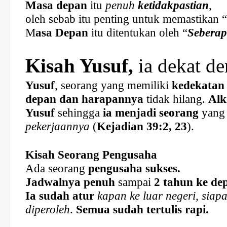
Masa depan
itu
penuh
ketidakpastian
,
oleh sebab itu penting untuk memastikan “
M
asa Depan
itu ditentukan oleh “
Seberap
Kisah Yusuf,
ia dekat d
Yusuf
, seorang yang memiliki
kedekatan
depan dan harapannya
tidak hilang.
Alk
Yusuf
sehingga
ia menjadi seorang
yan
pekerjaannya
(
Kejadian 39:2, 23
).
Kisah Seorang Pengusaha
Ada seorang
pengusaha sukses.
Jadwalnya
penuh
sampai
2 tahun ke de
Ia sudah
atur
kapan ke luar negeri, sia
diperoleh
.
Semua sudah tertulis rapi.