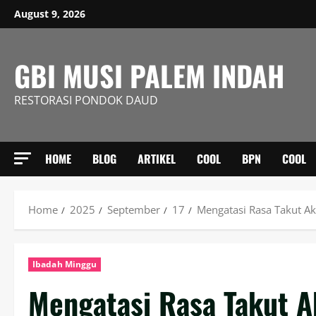
August 9, 2026
GBI MUSI PALEM INDAH
RESTORASI PONDOK DAUD
HOME
BLOG
ARTIKEL
COOL
BPN
COOL
Home
2025
September
17
Mengatasi Rasa Takut A
Ibadah Minggu
Mengatasi Rasa Takut 