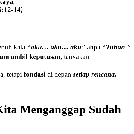
kaya
,
6:12-14
)
enuh kata
“
aku… aku… aku
”
tanpa
“
Tuhan
.”
lum ambil keputusan,
tanyakan
a, tetapi
fondasi
di depan
setiap rencana.
 Kita Menganggap Sudah