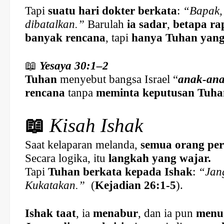
Tapi
suatu hari dokter berkata
:
“Bapak, 
dibatalkan.”
Barulah
ia sadar
,
betapa ra
banyak rencana
, tapi
hanya Tuhan yang 
📖
Yesaya 30:1–2
Tuhan
menyebut bangsa Israel “
anak-ana
rencana
tanpa
meminta keputusan Tuha
📖
Kisah Ishak
Saat kelaparan melanda,
semua orang per
Secara logika, itu
langkah yang wajar.
Tapi
Tuhan berkata kepada Ishak
:
“Jang
Kukatakan.”
(
Kejadian 26:1-5
).
Ishak taat
, ia
menabur
, dan ia pun
menua