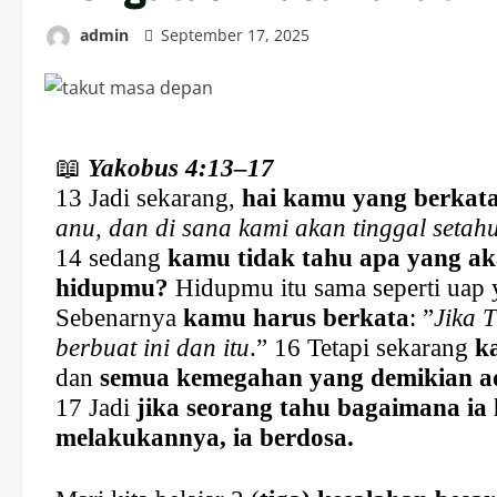
admin
September 17, 2025
📖
Yakobus 4:13–17
13 Jadi sekarang,
hai kamu yang berkat
anu, dan di sana kami akan tinggal seta
14 sedang
kamu tidak tahu apa yang aka
hidupmu?
Hidupmu itu sama seperti uap y
Sebenarnya
kamu harus berkata
: ”
Jika 
berbuat ini dan itu
.” 16 Tetapi sekarang
k
dan
semua kemegahan yang demikian ad
17 Jadi
jika seorang tahu bagaimana ia
melakukannya, ia berdosa.