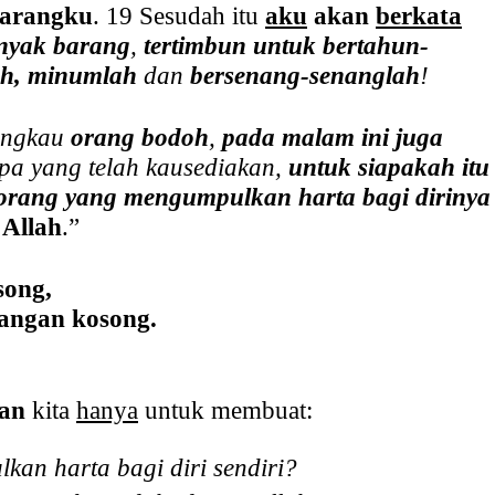
barangku
. 19 Sesudah itu
aku
akan
berkata
nyak barang
,
tertimbun untuk bertahun-
ah, minumlah
dan
bersenang-
senanglah
!
engkau
orang bodoh
,
pada malam ini juga
pa yang telah kausediakan,
untuk siapakah itu
orang yang mengumpulkan harta bagi dirinya
 Allah
.”
song,
tangan kosong.
an
kita
hanya
untuk membuat:
lka
n harta bagi diri sendiri?