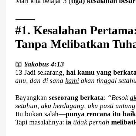
Mari kita belajar 3 (
tiga) kesalahan besa
⸻
#1. Kesalahan Pertama
Tanpa Melibatkan Tuh
📖
Yakobus 4:13
13 Jadi sekarang,
hai kamu yang berkat
anu, dan di sana
kami
akan tinggal setah
Bayangkan
seseorang berkata
:
“Besok
a
setahun,
aku
berdagang,
aku
pasti untung
Itu bukan salah—
punya rencana itu baik
Tapi masalahnya:
ia
tidak pernah
melibat