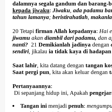
dalamnya segala gandum dan barang-
kepada jiwaku
:
Jiwaku
,
ada padamu ba
tahun lamanya
;
beristirahatlah
,
maka
nl
20 Tetapi
firman Allah kepadanya
:
Hai 
jiwamu
akan
diambil dari padamu,
dan a
nanti?
21
Demikianlah jadinya
dengan
sendiri
, jikalau
ia tidak kaya di hadapan
Saat lahir
, kita datang dengan
tangan ko
Saat pergi pun
, kita akan keluar dengan
Pertanyaannya
:
Di sepanjang hidup ini, Apakah
pengejar
Tangan ini
menjadi
penuh
:
mengumpu