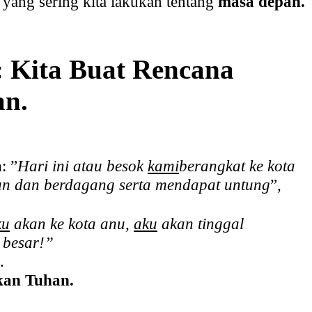
r
yang sering kita lakukan tentang
masa depan.
: Kita Buat Rencana
an.
a
: ”
Hari ini atau besok
kami
berangkat ke kota
un dan berdagang serta mendapat untung
”,
ku
akan ke kota anu,
aku
akan tinggal
 besar!”
.
kan Tuhan.