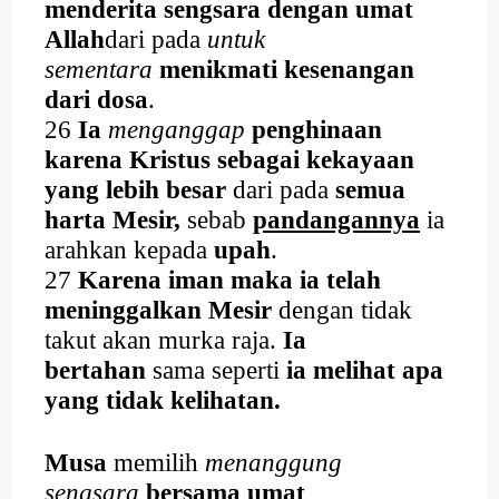
menderita sengsara dengan umat
Allah
dari pada
untuk
sementara
menikmati kesenangan
dari dosa
.
26
Ia
menganggap
penghinaan
karena Kristus sebagai kekayaan
yang lebih besar
dari pada
semua
harta Mesir,
sebab
pandangannya
ia
arahkan kepada
upah
.
27
Karena iman maka ia telah
meninggalkan Mesir
dengan tidak
takut akan murka raja.
Ia
bertahan
sama seperti
ia melihat apa
yang tidak kelihatan.
Musa
memilih
menanggung
sengsara
bersama umat