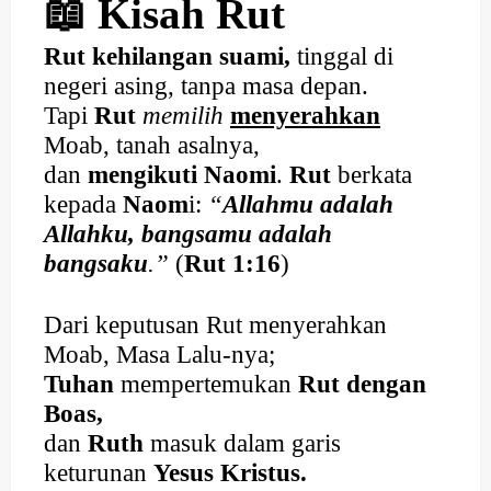
📖 Kisah Rut
Rut kehilangan suami,
tinggal di
negeri asing, tanpa masa depan.
Tapi
Rut
memilih
menyerahkan
Moab, tanah asalnya,
dan
mengikuti
Naomi
.
Rut
berka
ta
kepada
Naom
i:
“
Allahmu adalah
Allahku, bangsamu adalah
bangsaku
.”
(
Rut 1:16
)
Dari keputusan Rut menyerahkan
Moab, Masa Lalu-nya;
Tuhan
mempertemukan
Rut dengan
Boas,
dan
Ruth
masuk dalam garis
keturunan
Yesus Kristus.